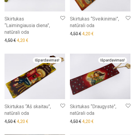
Skirtukas
Skirtukas “Sveikinimai”,
“Laimingiausia diena”,
natūrali oda
natūrali oda
Original price was: 4,50 €.
Current price is: 4,20 €
4,50
€
4,20
€
Original price was: 4,50 €.
Current price is: 4,20 €.
4,50
€
4,20
€
Išpardavimas!
Išpardavimas!
Skirtukas “Aš skaitau”,
Skirtukas “Draugystė”,
natūrali oda
natūrali oda
Original price was: 4,50 €.
Current price is: 4,20 €.
Original price was: 4,50 €.
Current price is: 4,20 €
4,50
€
4,20
€
4,50
€
4,20
€