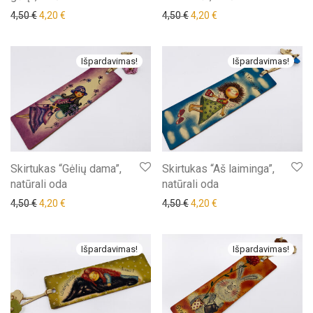
Original price was: 4,50 €.
Current price is: 4,20 €.
Original price was: 4,50 €.
Current price is: 4,20 €
4,50
€
4,20
€
4,50
€
4,20
€
Išpardavimas!
Išpardavimas!
Skirtukas “Gėlių dama”,
Skirtukas “Aš laiminga”,
natūrali oda
natūrali oda
Original price was: 4,50 €.
Current price is: 4,20 €.
Original price was: 4,50 €.
Current price is: 4,20 €
4,50
€
4,20
€
4,50
€
4,20
€
Išpardavimas!
Išpardavimas!