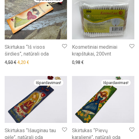
Skirtukas “Iš visos
Kosmetiniai mediniai
širdies”, natūrali oda
krapštukai, 200vnt
Original price was: 4,50 €.
Current price is: 4,20 €.
4,50
€
4,20
€
0,98
€
Išpardavimas!
Išpardavimas!
Skirtukas “Išauginau tau
Skirtukas “Pievų
gėlę”, natūrali oda
karalienė”, natūrali oda