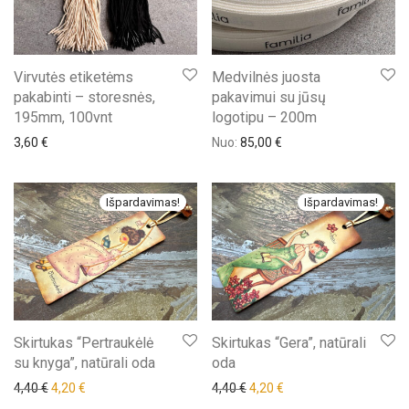
Virvutės etiketėms
Medvilnės juosta
pakabinti – storesnės,
pakavimui su jūsų
195mm, 100vnt
logotipu – 200m
3,60
€
Nuo:
85,00
€
Išpardavimas!
Išpardavimas!
Skirtukas “Pertraukėlė
Skirtukas “Gera”, natūrali
su knyga”, natūrali oda
oda
Original price was: 4,40 €.
Current price is: 4,20 €.
Original price was: 4,40 €.
Current price is: 4,20 €
4,40
€
4,20
€
4,40
€
4,20
€