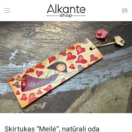
0
Skirtukas “Meilė”, natūrali oda