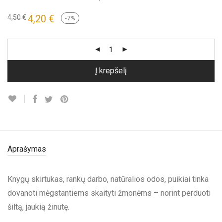
Original
4,20
€
Current
4,50
€
-
7
%
price
price
was:
is:
4,50 €.
4,20 €.
Į krepšelį
Aprašymas
Knygų skirtukas, rankų darbo, natūralios odos, puikiai tinka
dovanoti mėgstantiems skaityti žmonėms – norint perduoti
šiltą, jaukią žinutę.