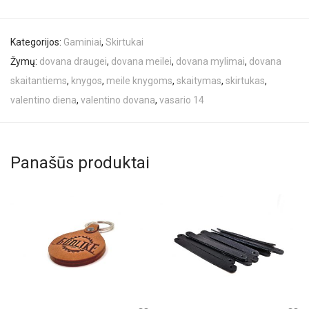
Kategorijos:
Gaminiai
,
Skirtukai
Žymų:
dovana draugei
,
dovana meilei
,
dovana mylimai
,
dovana
skaitantiems
,
knygos
,
meile knygoms
,
skaitymas
,
skirtukas
,
valentino diena
,
valentino dovana
,
vasario 14
Panašūs produktai