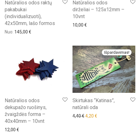
Natūralios odos raktų
Natūralios odos
pakabukai
dirželiai – 125x12mm –
(individualizuoti),
10vnt
42x50mm, lašo formos
10,00
€
Nuo:
145,00
€
Išpardavimas!
Natūralios odos
Skirtukas “Katinas”,
dekupažo ruošinys,
natūrali oda
žvaigždės forma –
Original price was: 4,40 €.
Current price is: 4,20 €
4,40
€
4,20
€
40x40mm – 10vnt
12,00
€