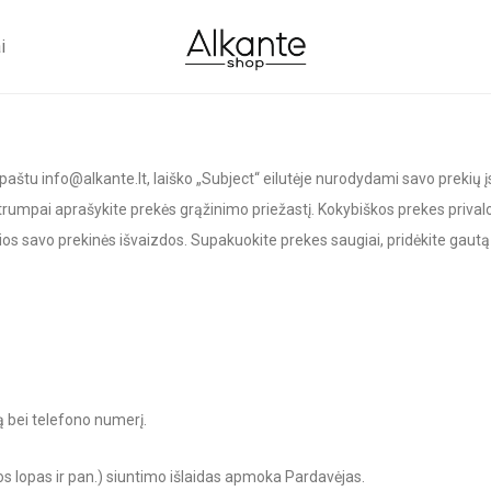
i
 paštu
info@alkante.lt
, laiško „Subject“ eilutėje nurodydami savo prekių 
rumpai aprašykite prekės grąžinimo priežastį. Kokybiškos prekes privalo 
os savo prekinės išvaizdos. Supakuokite prekes saugiai, pridėkite gautą s
 bei telefono numerį.
 lopas ir pan.) siuntimo išlaidas apmoka Pardavėjas.