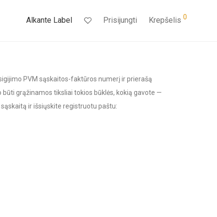
0
Alkante Label
Prisijungti
Krepšelis
įsigijimo PVM sąskaitos-faktūros numerį ir prierašą
būti grąžinamos tiksliai tokios būklės, kokią gavote —
ąskaitą ir išsiųskite registruotu paštu: