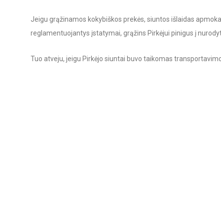
Jeigu grąžinamos kokybiškos prekės, siuntos išlaidas apmoka p
reglamentuojantys įstatymai, grąžins Pirkėjui pinigus į nurody
Tuo atveju, jeigu Pirkėjo siuntai buvo taikomas transportavim