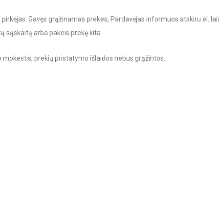
irkėjas. Gavęs grąžinamas prekes, Pardavėjas informuos atskiru el. lai
tą sąskaitą arba pakeis prekę kita.
o mokestis, prekių pristatymo išlaidos nebus grąžintos.