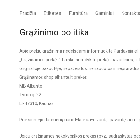
Pradžia
Etiketės
Furnitūra
Gaminiai
Kontakta
Grąžinimo politika
Apie prekių grąžinimą nedelsdami informuokite Pardavėją el.
„Grąžinamos prekės“. Laiške nurodykite prekės pavadinimą ir t
originalioje pakuotėje, nepažeistos, nenaudotos ir nepraradusi
Grąžinamos shop.alkante.lt prekės
MB Alkante
Tymo g. 22
LT-47310, Kaunas
Prie siuntėjo duomenų nurodykite savo vardą, pavardę, adresą
Jeigu grąžinamos nekokybiškos prekės (pvz., sudrąskytas odos