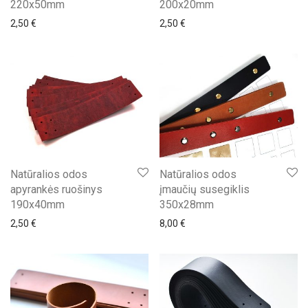
220x50mm
200x20mm
2,50
€
2,50
€
Natūralios odos
Natūralios odos
apyrankės ruošinys
įmaučių susegiklis
190x40mm
350x28mm
2,50
€
8,00
€