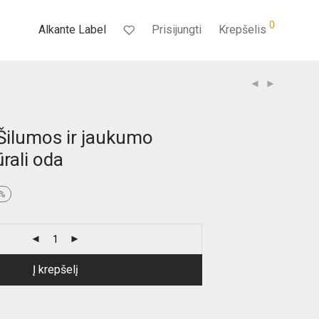
0
Alkante Label
Prisijungti
Krepšelis
“Šilumos ir jaukumo
ūrali oda
nt
%
€.
Į krepšelį