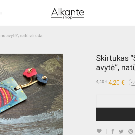
i
mo avytė”, natūrali oda
Skirtukas 
avytė”, nat
Original
4,20
€
Curre
4,40
€
-
5
price
price
was:
is:
4,40 €.
4,20 