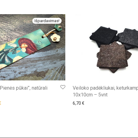
Išpardavimas!
Pienės pūkai”, natūrali
Veiloko padėkliukai, keturkamp
10x10cm – 5vnt
nal price was: 4,40 €.
Current price is: 4,20 €.
€
6,70
€