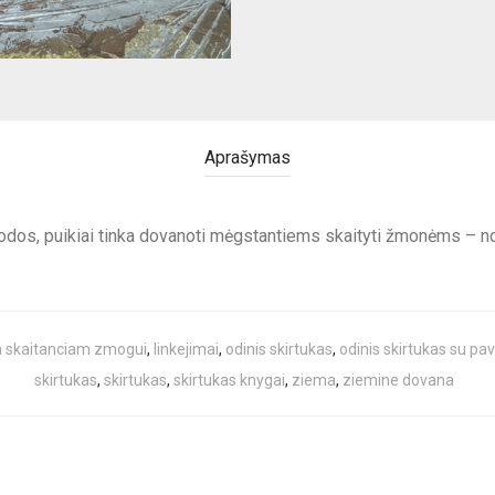
Aprašymas
odos, puikiai tinka dovanoti mėgstantiems skaityti žmonėms – norin
 skaitanciam zmogui
,
linkejimai
,
odinis skirtukas
,
odinis skirtukas su pav
skirtukas
,
skirtukas
,
skirtukas knygai
,
ziema
,
ziemine dovana