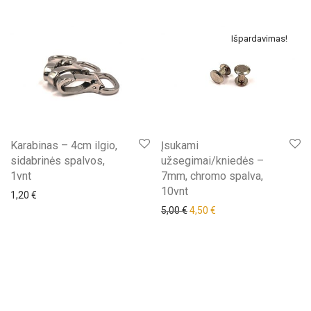
Išpardavimas!
Karabinas – 4cm ilgio,
Įsukami
sidabrinės spalvos,
užsegimai/kniedės –
1vnt
7mm, chromo spalva,
10vnt
1,20
€
Original price was: 5,00 €.
Current price is: 4,50 €
5,00
€
4,50
€
Išpardavimas!
Išpardavimas!