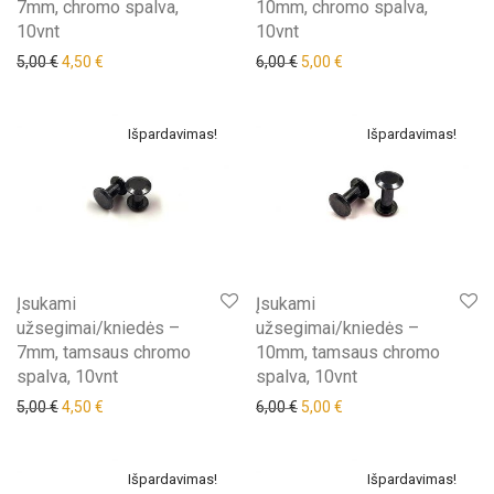
7mm, chromo spalva,
10mm, chromo spalva,
10vnt
10vnt
Original price was: 5,00 €.
Current price is: 4,50 €.
Original price was: 6,00 €.
Current price is: 5,00 €
5,00
€
4,50
€
6,00
€
5,00
€
Išpardavimas!
Išpardavimas!
Įsukami
Įsukami
užsegimai/kniedės –
užsegimai/kniedės –
7mm, tamsaus chromo
10mm, tamsaus chromo
spalva, 10vnt
spalva, 10vnt
Original price was: 5,00 €.
Current price is: 4,50 €.
Original price was: 6,00 €.
Current price is: 5,00 €
5,00
€
4,50
€
6,00
€
5,00
€
Išpardavimas!
Išpardavimas!