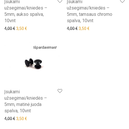
Įsukami
Įsukami
užsegimai/kniedes –
užsegimai/kniedės –
5mm, aukso spalva,
5mm, tamsaus chromo
10vnt
spalva, 10vnt
Original price was: 4,00 €.
Current price is: 3,50 €.
Original price was: 4,00 €.
Current price is: 3,50 €
4,00
€
3,50
€
4,00
€
3,50
€
Išpardavimas!
Įsukami
užsegimai/kniedės –
5mm, matinė juoda
spalva, 10vnt
Original price was: 4,00 €.
Current price is: 3,50 €.
4,00
€
3,50
€