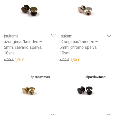
Įsukami
Įsukami
užsegimai/kniedės –
užsegimai/kniedes –
5mm, žalvario spalva,
5mm, chromo spalva,
10vnt
10vnt
Original price was: 4,00 €.
Current price is: 3,50 €.
Original price was: 4,00 €.
Current price is: 3,50 €
4,00
€
3,50
€
4,00
€
3,50
€
Išpardavimas!
Išpardavimas!