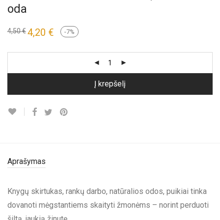
oda
Original
4,20
€
Current
4,50
€
-
7
%
price
price
was:
is:
4,50 €.
4,20 €.
Į krepšelį
Aprašymas
Knygų skirtukas, rankų darbo, natūralios odos, puikiai tinka
dovanoti mėgstantiems skaityti žmonėms – norint perduoti
šiltą, jaukią žinutę.