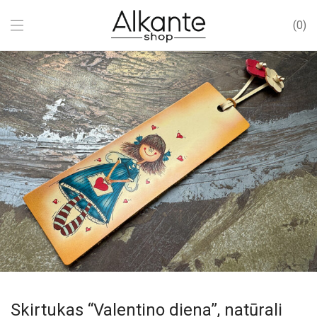
0
Skirtukas “Valentino diena”, natūrali