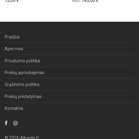
12,00
€
Nuo:
145,00
€
Pradžia
Apie mus
Privatumo politika
Prekių apmokėjimas
Grąžinimo politika
Prekių pristatymas
Kontaktai
© 2026 Alkante.lt