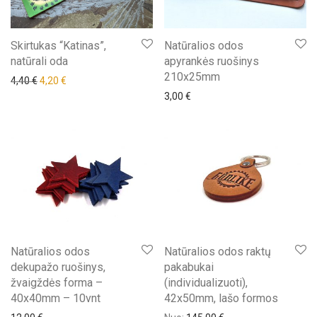
Skirtukas “Katinas”,
Natūralios odos
natūrali oda
apyrankės ruošinys
210x25mm
Original price was: 4,40 €.
Current price is: 4,20 €.
4,40
€
4,20
€
3,00
€
Natūralios odos
Natūralios odos raktų
dekupažo ruošinys,
pakabukai
žvaigždės forma –
(individualizuoti),
40x40mm – 10vnt
42x50mm, lašo formos