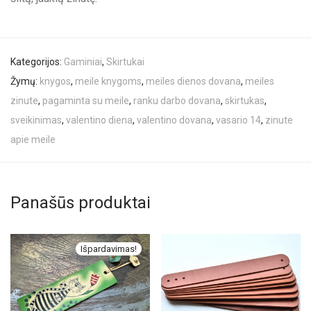
Kategorijos:
Gaminiai
,
Skirtukai
Žymų:
knygos
,
meile knygoms
,
meiles dienos dovana
,
meiles
zinute
,
pagaminta su meile
,
ranku darbo dovana
,
skirtukas
,
sveikinimas
,
valentino diena
,
valentino dovana
,
vasario 14
,
zinute
apie meile
Panašūs produktai
Išpardavimas!