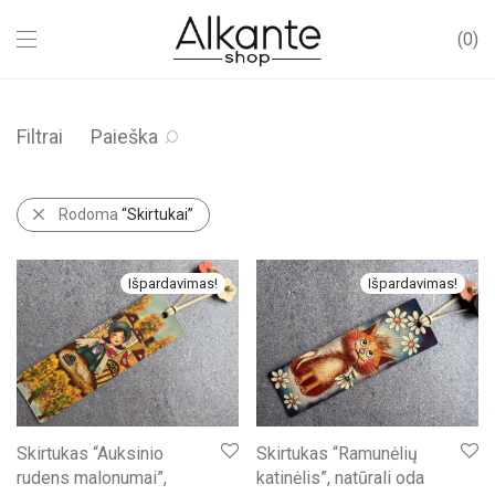
0
Filtrai
Paieška
Rodoma
“Skirtukai”
Išpardavimas!
Išpardavimas!
Skirtukas “Auksinio
Skirtukas “Ramunėlių
rudens malonumai”,
katinėlis”, natūrali oda