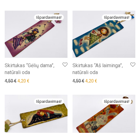
Išpardavimas!
Išpardavimas!
Skirtukas “Gėlių dama”,
Skirtukas “Aš laiminga”,
natūrali oda
natūrali oda
Original price was: 4,50 €.
Current price is: 4,20 €.
Original price was: 4,50 €.
Current price is: 4,20 €
4,50
€
4,20
€
4,50
€
4,20
€
Išpardavimas!
Išpardavimas!