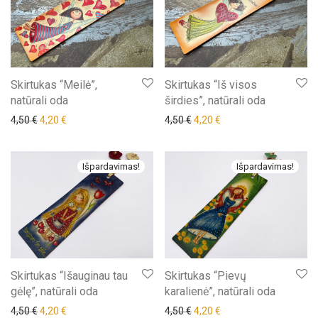
Skirtukas “Meilė”,
Skirtukas “Iš visos
natūrali oda
širdies”, natūrali oda
Original price was: 4,50 €.
Current price is: 4,20 €.
Original price was: 4,50 €.
Current price is: 4,20 €
4,50
€
4,20
€
4,50
€
4,20
€
Išpardavimas!
Išpardavimas!
Skirtukas “Išauginau tau
Skirtukas “Pievų
gėlę”, natūrali oda
karalienė”, natūrali oda
Original price was: 4,50 €.
Current price is: 4,20 €.
Original price was: 4,50 €.
Current price is: 4,20 €
4,50
€
4,20
€
4,50
€
4,20
€