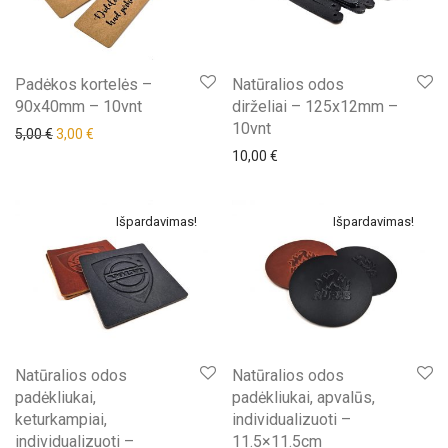
Padėkos kortelės –
Natūralios odos
90x40mm – 10vnt
dirželiai – 125x12mm –
10vnt
Original price was: 5,00 €.
Current price is: 3,00 €.
5,00
€
3,00
€
10,00
€
Išpardavimas!
Išpardavimas!
Natūralios odos
Natūralios odos
padėkliukai,
padėkliukai, apvalūs,
keturkampiai,
individualizuoti –
individualizuoti –
11.5×11.5cm