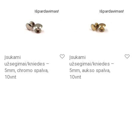
Išpardavimas!
Išpardavimas!
Įsukami
Įsukami
užsegimai/kniedes –
užsegimai/kniedes –
5mm, chromo spalva,
5mm, aukso spalva,
10vnt
10vnt
Original price was: 4,00 €.
Current price is: 3,50 €.
Original price was: 4,00 €.
Current price is: 3,50 €
4,00
€
3,50
€
4,00
€
3,50
€
Išpardavimas!
Išpardavimas!