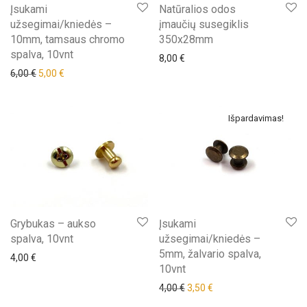
Įsukami
Natūralios odos
užsegimai/kniedės –
įmaučių susegiklis
10mm, tamsaus chromo
350x28mm
spalva, 10vnt
8,00
€
Original price was: 6,00 €.
Current price is: 5,00 €.
6,00
€
5,00
€
Išpardavimas!
Grybukas – aukso
Įsukami
spalva, 10vnt
užsegimai/kniedės –
5mm, žalvario spalva,
4,00
€
10vnt
Original price was: 4,00 €.
Current price is: 3,50 €
4,00
€
3,50
€