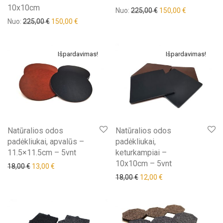
10x10cm
Nuo:
225,00
€
150,00
€
Nuo:
225,00
€
150,00
€
Išpardavimas!
Išpardavimas!
Natūralios odos
Natūralios odos
padėkliukai, apvalūs –
padėkliukai,
11.5×11.5cm – 5vnt
keturkampiai –
10x10cm – 5vnt
18,00
€
13,00
€
18,00
€
12,00
€