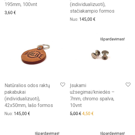
195mm, 100vnt
(individualizuoti),
stačiakampio formos
3,60
€
Nuo:
145,00
€
Išpardavimas!
Natūralios odos raktų
Įsukami
pakabukai
užsegimai/kniedės –
(individualizuoti),
7mm, chromo spalva,
42x50mm, lašo formos
10vnt
Original price was: 5,00 €.
Current price is: 4,50 €
Nuo:
145,00
€
5,00
€
4,50
€
Išpardavimas!
Išpardavimas!