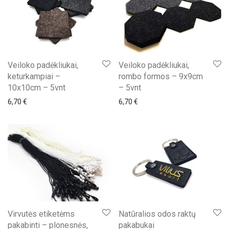
Veiloko padėkliukai,
Veiloko padėkliukai,
keturkampiai –
rombo formos – 9x9cm
10x10cm – 5vnt
– 5vnt
6,70
€
6,70
€
Virvutės etiketėms
Natūralios odos raktų
pakabinti – plonesnės,
pakabukai