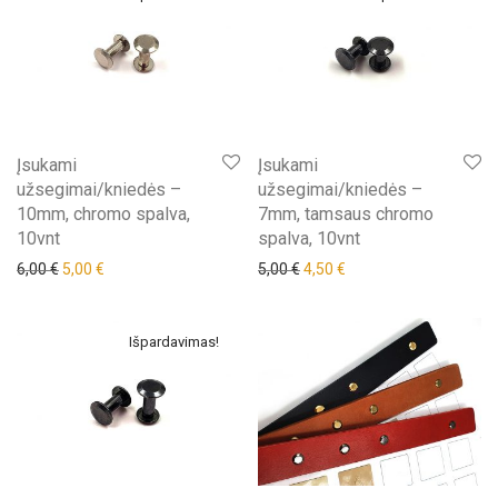
Įsukami
Įsukami
užsegimai/kniedės –
užsegimai/kniedės –
10mm, chromo spalva,
7mm, tamsaus chromo
10vnt
spalva, 10vnt
Original price was: 6,00 €.
Current price is: 5,00 €.
Original price was: 5,00 €.
Current price is: 4,50 €
6,00
€
5,00
€
5,00
€
4,50
€
Išpardavimas!