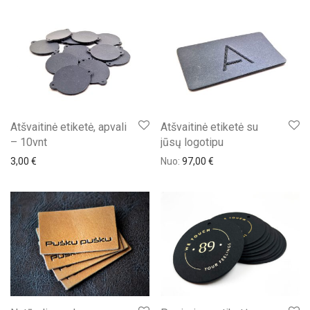
Atšvaitinė etiketė, apvali
Atšvaitinė etiketė su
– 10vnt
jūsų logotipu
3,00
€
Nuo:
97,00
€