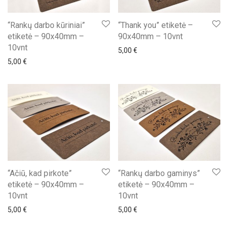
“Rankų darbo kūriniai”
“Thank you” etiketė –
etiketė – 90x40mm –
90x40mm – 10vnt
10vnt
5,00
€
5,00
€
“Ačiū, kad pirkote”
“Rankų darbo gaminys”
etiketė – 90x40mm –
etiketė – 90x40mm –
10vnt
10vnt
5,00
€
5,00
€