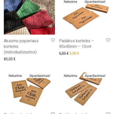
Išpardavimas!
Aksomo popieriaus
Padėkos kortelės –
kortelės
90x40mm – 10vnt
(individualizuotos)
Original price was: 5,00 €.
Current price is: 3,00 €
5,00
€
3,00
€
85,00
€
Išpardavimas!
Išpardavimas!