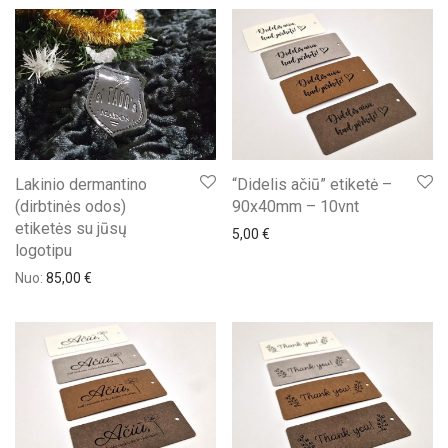
Lakinio dermantino
“Didelis ačiū” etiketė –
(dirbtinės odos)
90x40mm – 10vnt
etiketės su jūsų
5,00
€
logotipu
Nuo:
85,00
€