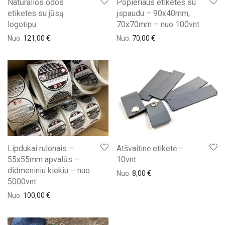
Natūralios odos
Popieriaus etiketės su
etiketės su jūsų
įspaudu – 90x40mm,
logotipu
70x70mm – nuo 100vnt
Nuo:
121,00
€
Nuo:
70,00
€
Lipdukai rulonais –
Atšvaitinė etiketė –
55x55mm apvalūs –
10vnt
didmeniniu kiekiu – nuo
Nuo:
8,00
€
5000vnt
Nuo:
100,00
€