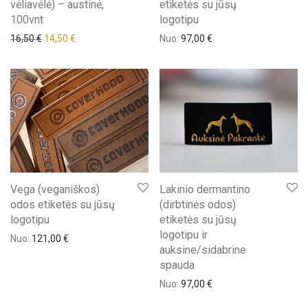
vėliavėlė) – austinė,
etiketės su jūsų
100vnt
logotipu
Original price was: 16,50 €.
Current price is: 14,50 €.
16,50
€
14,50
€
Nuo:
97,00
€
Vega (veganiškos)
Lakinio dermantino
odos etiketės su jūsų
(dirbtinės odos)
logotipu
etiketės su jūsų
logotipu ir
Nuo:
121,00
€
auksine/sidabrine
spauda
Nuo:
97,00
€