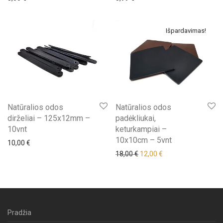
Išpardavimas!
Natūralios odos
Natūralios odos
dirželiai – 125x12mm –
padėkliukai,
10vnt
keturkampiai –
10x10cm – 5vnt
10,00
€
18,00
€
12,00
€
Pradžia