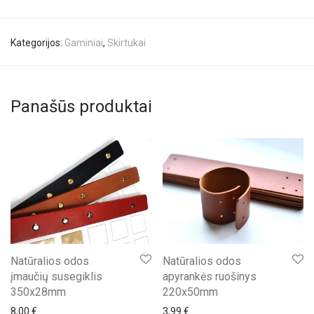
Kategorijos:
Gaminiai
,
Skirtukai
Panašūs produktai
Natūralios odos
Natūralios odos
įmaučių susegiklis
apyrankės ruošinys
350x28mm
220x50mm
8,00
€
3,99
€