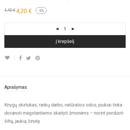
Original
4,20
€
Current
4,40
€
-
5
%
price
price
was:
is:
4,40 €.
4,20 €.
Į krepšelį
Aprašymas
Knygų skirtukas, rankų darbo, natūralios odos, puikiai tinka
dovanoti mėgstantiems skaityti žmonėms – norint perduoti
šiltą, jaukią žinutę.