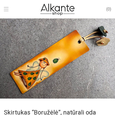
0
Skirtukas “Boružėlė”, natūrali oda