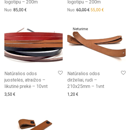
logotipu – 200m
logotipu – 200m
Nuo:
85,00
€
Nuo:
60,00
€
55,00
€
Natūralios odos
Natūralios odos
juostelės, atraižos –
dirželiai, rudi –
likutinė prekė – 10vnt
210x25mm – 1vnt
3,50
€
1,20
€