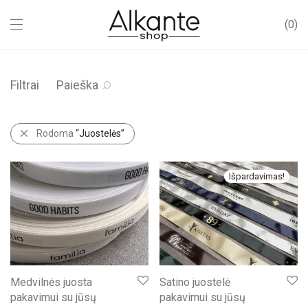
0
Filtrai
Paieška
Rodoma
“Juostelės”
Išpardavimas!
Medvilnės juosta
Satino juostelė
pakavimui su jūsų
pakavimui su jūsų