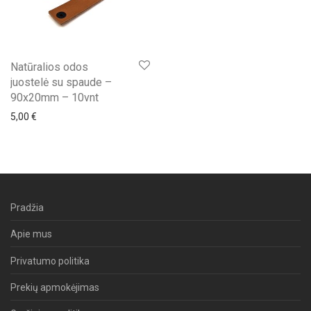
Natūralios odos
juostelė su spaude –
90x20mm – 10vnt
5,00
€
Pradžia
Apie mus
Privatumo politika
Prekių apmokėjimas