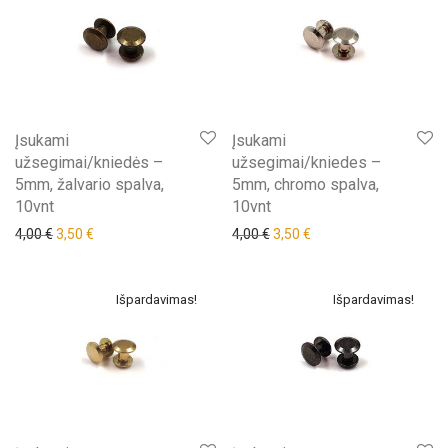
Įsukami
Įsukami
užsegimai/kniedės –
užsegimai/kniedes –
5mm, žalvario spalva,
5mm, chromo spalva,
10vnt
10vnt
Original price was: 4,00 €.
Current price is: 3,50 €.
Original price was: 4,00 €.
Current price is: 3,50 €
4,00
€
3,50
€
4,00
€
3,50
€
Išpardavimas!
Išpardavimas!