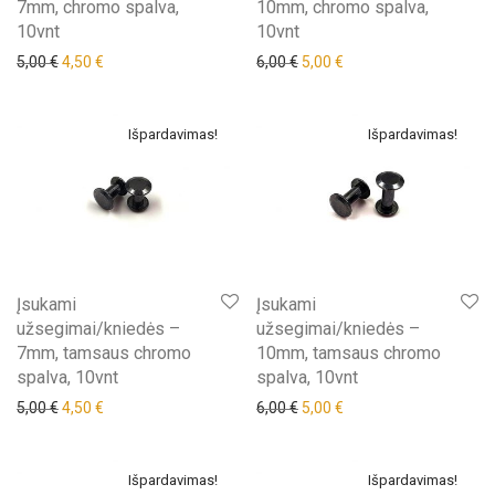
7mm, chromo spalva,
10mm, chromo spalva,
10vnt
10vnt
Original price was: 5,00 €.
Current price is: 4,50 €.
Original price was: 6,00 €.
Current price is: 5,00 €
5,00
€
4,50
€
6,00
€
5,00
€
Išpardavimas!
Išpardavimas!
Įsukami
Įsukami
užsegimai/kniedės –
užsegimai/kniedės –
7mm, tamsaus chromo
10mm, tamsaus chromo
spalva, 10vnt
spalva, 10vnt
Original price was: 5,00 €.
Current price is: 4,50 €.
Original price was: 6,00 €.
Current price is: 5,00 €
5,00
€
4,50
€
6,00
€
5,00
€
Išpardavimas!
Išpardavimas!