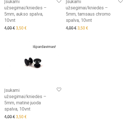
Įsukami
Įsukami
užsegimai/kniedes –
užsegimai/kniedės –
5mm, aukso spalva,
5mm, tamsaus chromo
10vnt
spalva, 10vnt
Original price was: 4,00 €.
Current price is: 3,50 €.
Original price was: 4,00 €.
Current price is: 3,50 €
4,00
€
3,50
€
4,00
€
3,50
€
Išpardavimas!
Įsukami
užsegimai/kniedės –
5mm, matinė juoda
spalva, 10vnt
Original price was: 4,00 €.
Current price is: 3,50 €.
4,00
€
3,50
€