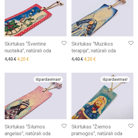
Skirtukas “Šventinė
Skirtukas “Muzikos
nuotaika”, natūrali oda
terapija”, natūrali oda
Original price was: 4,40 €.
Current price is: 4,20 €.
Original price was: 4,40 €.
Current price is: 4,20 €
4,40
€
4,20
€
4,40
€
4,20
€
Išpardavimas!
Išpardavimas!
Skirtukas “Šilumos
Skirtukas “Žiemos
angelas”, natūrali oda
pramogos”, natūrali oda