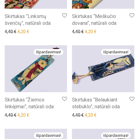
Skirtukas “Linksmų
Skirtukas “Meškučio
švenčių”, natūrali oda
dovana”, natūrali oda
Original price was: 4,40 €.
Current price is: 4,20 €.
Original price was: 4,40 €.
Current price is: 4,20 €
4,40
€
4,20
€
4,40
€
4,20
€
Išpardavimas!
Išpardavimas!
Skirtukas “Žiemos
Skirtukas “Belaukiant
linkėjimai”, natūrali oda
stebuklo”, natūrali oda
Original price was: 4,40 €.
Current price is: 4,20 €.
Original price was: 4,40 €.
Current price is: 4,20 €
4,40
€
4,20
€
4,40
€
4,20
€
Išpardavimas!
Išpardavimas!