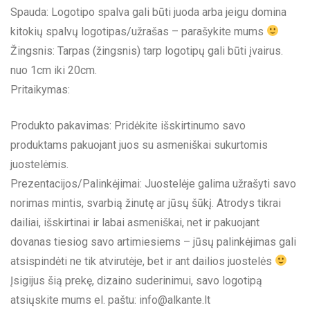
Spauda: Logotipo spalva gali būti juoda arba jeigu domina
kitokių spalvų logotipas/užrašas – parašykite mums
Žingsnis: Tarpas (žingsnis) tarp logotipų gali būti įvairus.
nuo 1cm iki 20cm.
Pritaikymas:
Produkto pakavimas: Pridėkite išskirtinumo savo
produktams pakuojant juos su asmeniškai sukurtomis
juostelėmis.
Prezentacijos/Palinkėjimai: Juostelėje galima užrašyti savo
norimas mintis, svarbią žinutę ar jūsų šūkį. Atrodys tikrai
dailiai, išskirtinai ir labai asmeniškai, net ir pakuojant
dovanas tiesiog savo artimiesiems – jūsų palinkėjimas gali
atsispindėti ne tik atvirutėje, bet ir ant dailios juostelės
Įsigijus šią prekę, dizaino suderinimui, savo logotipą
atsiųskite mums el. paštu:
info@alkante.lt