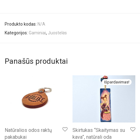
Produkto kodas:
N/A
Kategorijos:
Gaminiai
,
Juostelės
Panašūs produktai
Išpardavimas!
Natūralios odos raktų
Skirtukas “Skaitymas su
pakabukai
kava”, natūrali oda