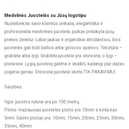
Medvilnės Juostelės su Jūsų logotipu
Nustebinkite savo klientus unikalia, elegantiška ir
profesionalia medvilnės juostele, puikiai pritaikyta jūsų
prekės ženklui. Labai jaukiai ir organiškai atrodančios, šios
juostelės gali būti baltos arba gelsvos spalvos. Tekstūra –
grublėta arba lygi. Grublėta juostelė yra storesnė, o lygi –
plonesnė. Lygią juostelę galima ir skalbti, kadangi joje dažas
įsigeria geriau. Storesnė juostelė skirta TIK PAKAVIMUI.
Savybės:
Ilgis: juostos rulone yra po 100 metrų.
Plotis: mažiausias juostelės plotis yra 10mm ir kinta kas
5mm. Galimi pločiai yra: 10mm, 15mm, 20mm, 25mm, 30mm,
35mm, 40mm.