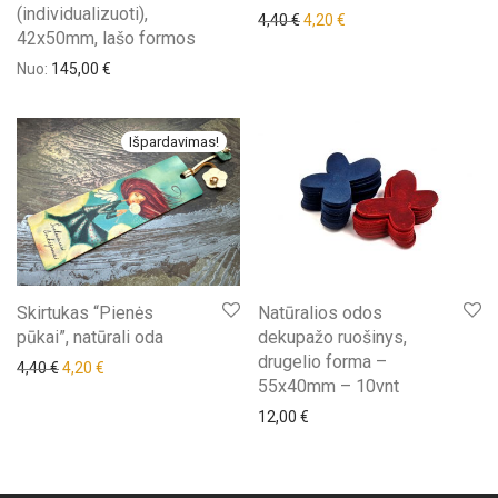
(individualizuoti),
Original price was: 4,40 €.
Current price is: 4,20 €
4,40
€
4,20
€
42x50mm, lašo formos
Nuo:
145,00
€
Išpardavimas!
Skirtukas “Pienės
Natūralios odos
pūkai”, natūrali oda
dekupažo ruošinys,
drugelio forma –
Original price was: 4,40 €.
Current price is: 4,20 €.
4,40
€
4,20
€
55x40mm – 10vnt
12,00
€