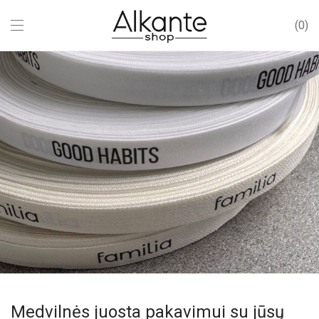
0
Medvilnės juosta pakavimui su jūsų