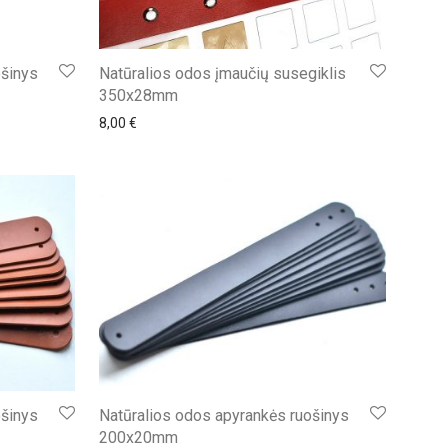
ošinys
Natūralios odos įmaučių susegiklis
350x28mm
8,00
€
ošinys
Natūralios odos apyrankės ruošinys
200x20mm