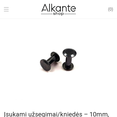
0
Įsukami užsegimai/kniedės – 10mm,