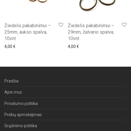
Žiedelis pakabinimui –
Žiedelis pakabinimui –
25mm, aukso spalva,
29mm, žalvario spalva,
10vnt
10vnt
4,00
€
4,00
€
Pradžia
Apie mus
Privatumo politika
Prekių apmokėjimas
Grąžinimo politika