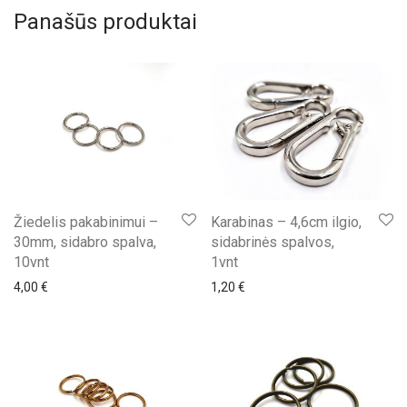
Panašūs produktai
Žiedelis pakabinimui –
Karabinas – 4,6cm ilgio,
30mm, sidabro spalva,
sidabrinės spalvos,
10vnt
1vnt
4,00
€
1,20
€