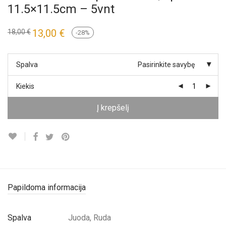
11.5×11.5cm – 5vnt
13,00
€
18,00
€
-
28
%
Spalva
Pasirinkite savybę
Kiekis
Į krepšelį
Papildoma informacija
Spalva
Juoda, Ruda