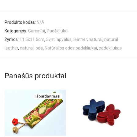
Produkto kodas:
N/A
Kategorijos:
Gaminiai
,
Padėkliukai
Žymos:
11.5x11.5cm
,
5vnt
,
apvalūs
,
leather
,
natural
,
natural
leather
,
naturali oda
,
Natūralios odos padėkliukai
,
padekliukas
Panašūs produktai
Išpardavimas!