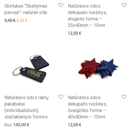
Skirtukas “Skaitymas
Natūralios odos
pievoje”, natūrali oda
dekupažo ruošinys,
drugelio forma –
Original price was: 4,40 €.
Current price is: 4,20 €.
4,40
€
4,20
€
55x40mm – 10vnt
12,00
€
Natūralios odos raktų
Natūralios odos
pakabukai
dekupažo ruošinys,
(individualizuoti),
žvaigždės forma –
stačiakampio formos
40x40mm – 10vnt
Nuo:
145,00
€
12,00
€