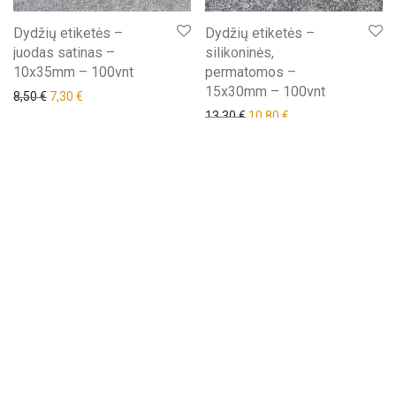
Dydžių etiketės –
Dydžių etiketės –
juodas satinas –
silikoninės,
10x35mm – 100vnt
permatomos –
15x30mm – 100vnt
8,50
€
7,30
€
13,30
€
10,80
€
Išpardavimas!
Išpardavimas!
Eglutės žaisliukas –
Eglutės žaisliukas –
natūrali oda, 5vnt
natūrali, sendinta oda,
5vnt
Nuo:
6,00
€
Nuo:
6,00
€