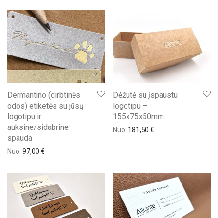
Dermantino (dirbtinės
Dėžutė su įspaustu
odos) etiketės su jūsų
logotipu –
logotipu ir
155x75x50mm
auksine/sidabrine
Nuo:
181,50
€
spauda
Nuo:
97,00
€