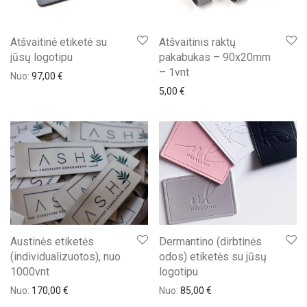
Atšvaitinė etiketė su
Atšvaitinis raktų
jūsų logotipu
pakabukas – 90x20mm
– 1vnt
Nuo:
97,00
€
5,00
€
Austinės etiketės
Dermantino (dirbtinės
(individualizuotos), nuo
odos) etiketės su jūsų
1000vnt
logotipu
Nuo:
170,00
€
Nuo:
85,00
€