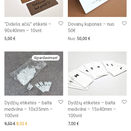
“Didelis ačiū” etiketė –
Dovanų kuponas – nuo
90x40mm – 10vnt
50€
5,00
€
Nuo:
50,00
€
Išpardavimas!
Dydžių etiketės – balta
Dydžių etiketės – balta
medvilnė – 10x35mm –
medvilnė – 15x40mm –
100vnt
100vnt
9,50
€
8,50
€
7,00
€