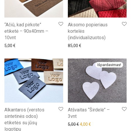
“Ačiū, kad pirkote”
Aksomo popieriaus
etiketė – 90x40mm –
kortelės
10vnt
(individualizuotos)
5,00
€
85,00
€
Išpardavimas!
Alkantaros (verstos
Atšvaitas “Širdelė” –
sintetinės odos)
3vnt
etiketės su jūsų
Original price was: 5,00 €.
Current price is: 4,00 €
5,00
€
4,00
€
logotipu