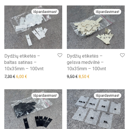
Išpardavimas!
Išpardavimas!
Dydžių etiketės –
Dydžių etiketės –
baltas satinas –
gelsva medvilnė –
10x35mm – 100vnt
10x35mm – 100vnt
7,30
€
6,00
€
9,50
€
8,50
€
Išpardavimas!
Išpardavimas!