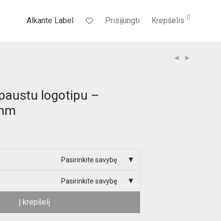
0
Alkante Label
Prisijungti
Krepšelis
paustu logotipu –
mm
Pasirinkite savybę
Pasirinkite savybę
Į krepšelį