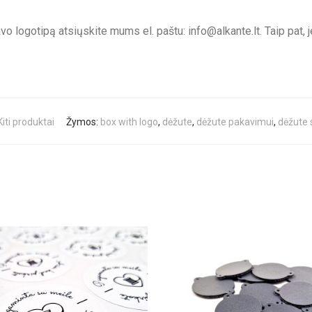
savo logotipą atsiųskite mums el. paštu:
info@alkante.lt
. Taip pat,
Kiti produktai
Žymos:
box with logo
,
dėžute
,
dėžute pakavimui
,
dėžute 