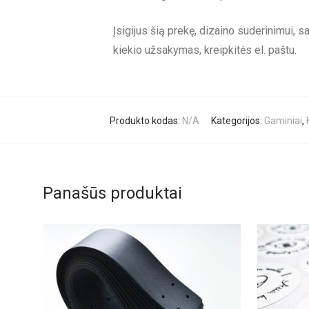
Įsigijus šią prekę, dizaino suderinimui, 
kiekio užsakymas, kreipkitės el. paštu.
Produkto kodas:
N/A
Kategorijos:
Gaminiai
,
Panašūs produktai