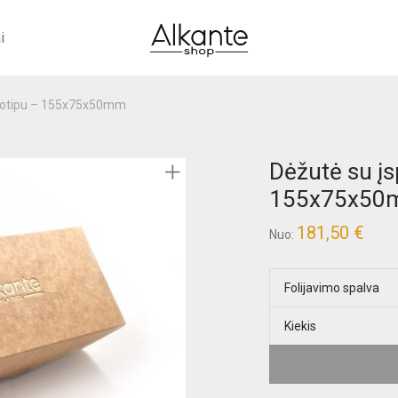
i
ogotipu – 155x75x50mm
Dėžutė su įs
155x75x50
181,50
€
Nuo:
Folijavimo spalva
Kiekis