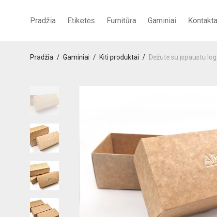
Pradžia
Etiketės
Furnitūra
Gaminiai
Kontakta
Pradžia
/
Gaminiai
/
Kiti produktai
/
Dėžutė su įspaustu l