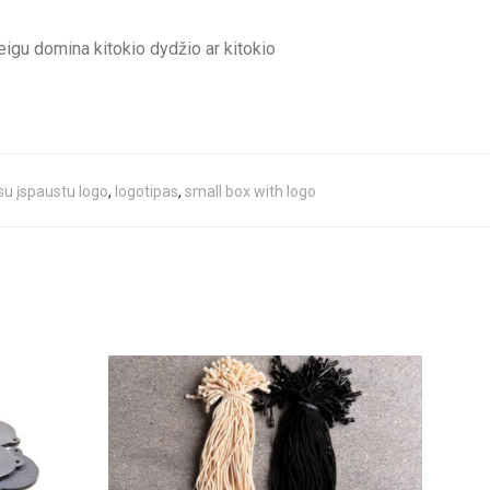
 jeigu domina kitokio dydžio ar kitokio
su įspaustu logo
,
logotipas
,
small box with logo