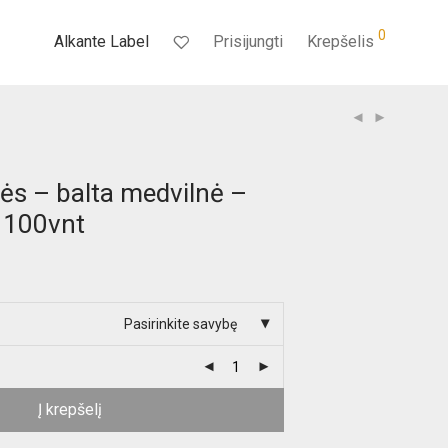
0
Alkante Label
Prisijungti
Krepšelis
tės – balta medvilnė –
100vnt
Pasirinkite savybę
Į krepšelį