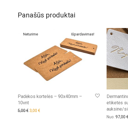
Panašūs produktai
Išpardavimas!
Padėkos kortelės – 90x40mm –
Dermantino
10vnt
etiketės su
auksine/s
Original price was: 5,00 €.
Current price is: 3,00 €.
5,00
€
3,00
€
Nuo:
97,00