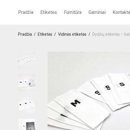
Pradžia
Etiketės
Furnitūra
Gaminiai
Kontakta
Pradžia
/
Etiketės
/
Vidinės etiketės
/
Dydžių etiketės – b