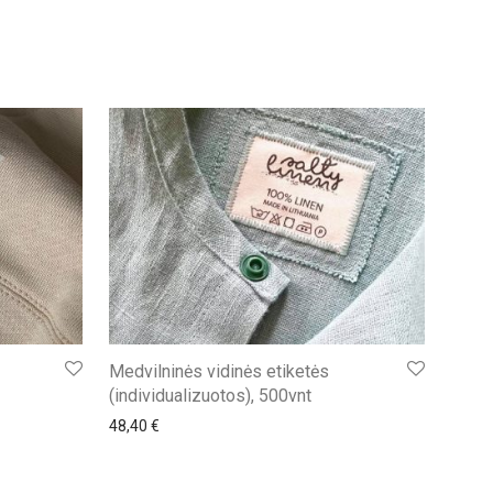
Medvilninės vidinės etiketės
(individualizuotos), 500vnt
48,40
€