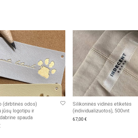
 (dirbtinės odos)
Silikoninės vidinės etiketės
 jūsų logotipu ir
(individualizuotos), 500vnt
idabrine spauda
67,00
€
€