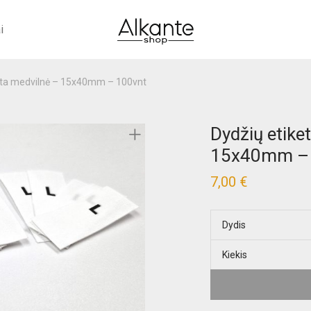
i
alta medvilnė – 15x40mm – 100vnt
Dydžių etike
15x40mm – 
7,00
€
Dydis
Kiekis