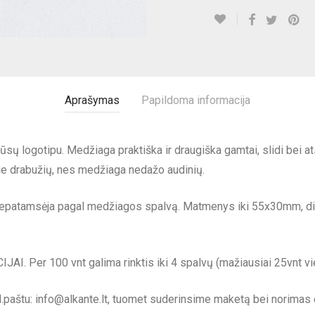
Aprašymas
Papildoma informacija
ūsų logotipu. Medžiaga praktiška ir draugiška gamtai, slidi bei 
prie drabužių, nes medžiaga nedažo audinių.
t nepatamsėja pagal medžiagos spalvą. Matmenys iki 55x30mm, di
AI. Per 100 vnt galima rinktis iki 4 spalvų (mažiausiai 25vnt vie
.paštu:
info@alkante.lt
, tuomet suderinsime maketą bei norimas 