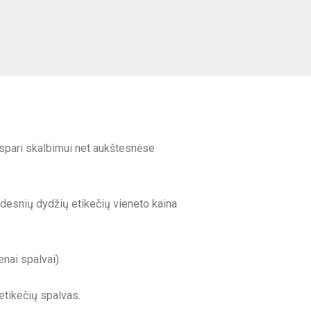
atspari skalbimui net aukštesnėse
desnių dydžių etikečių vieneto kaina
nai spalvai).
etikečių spalvas.