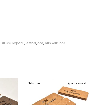
s su jūsų logotipu
,
leather
,
oda
,
with your logo
Išpardavimas!