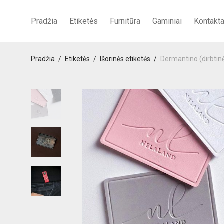
Pradžia
Etiketės
Furnitūra
Gaminiai
Kontakta
Pradžia
/
Etiketės
/
Išorinės etiketės
/
Dermantino (dirbtinė