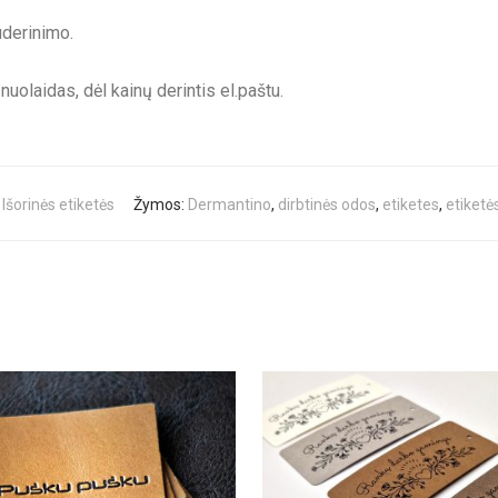
derinimo.
olaidas, dėl kainų derintis el.paštu.
,
Išorinės etiketės
Žymos:
Dermantino
,
dirbtinės odos
,
etiketes
,
etiketė