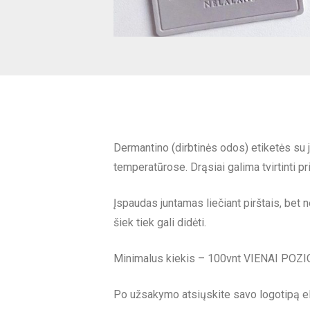
Dermantino (dirbtinės odos) etiketės su j
temperatūrose. Drąsiai galima tvirtinti 
Įspaudas juntamas liečiant pirštais, be
šiek tiek gali didėti.
Minimalus kiekis – 100vnt VIENAI POZICIJ
Po užsakymo atsiųskite savo logotipą el