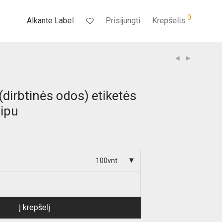
0
Alkante Label
Prisijungti
Krepšelis
dirbtinės odos) etiketės
tipu
100vnt
Į krepšelį