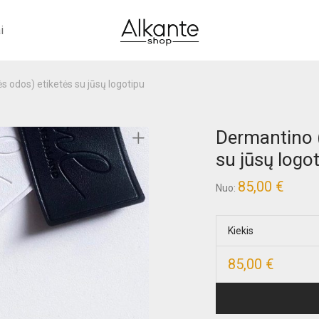
i
s odos) etiketės su jūsų logotipu
Dermantino (
su jūsų logo
85,00
€
Nuo:
Kiekis
85,00
€