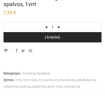
spalvos, 1vnt
1,20
€
Į krepšelį
Kategorijos:
Furnitūra
,
Karabinai
Žymos:
1vnt
,
4mm ilgio
,
for accessory
,
Karabinas
,
pakabukams
,
sidabrinės spalvos
,
sidabrinis
,
silver color
,
užsegimas