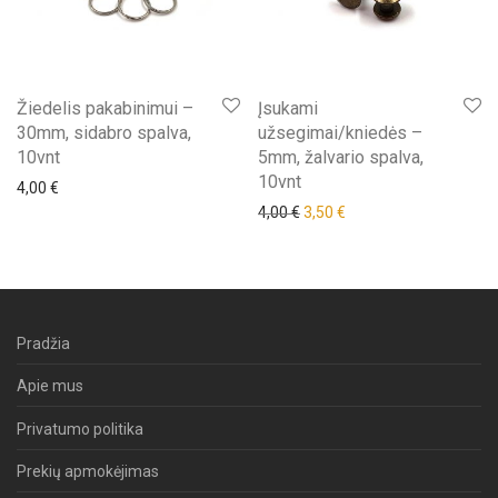
Žiedelis pakabinimui –
Įsukami
30mm, sidabro spalva,
užsegimai/kniedės –
10vnt
5mm, žalvario spalva,
10vnt
4,00
€
Original price was: 4,00 €.
Current price is: 3,50 €
4,00
€
3,50
€
Pradžia
Apie mus
Privatumo politika
Prekių apmokėjimas