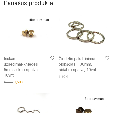
Panašūs produktai
Išpardavimas!
Įsukami
Žiedelis pakabinimui
užsegimai/kniedes –
plokščias – 30mm,
5mm, aukso spalva,
sidabro spalva, 10vnt
10vnt
5,50
€
Original price was: 4,00 €.
Current price is: 3,50 €.
4,00
€
3,50
€
Išpardavimas!