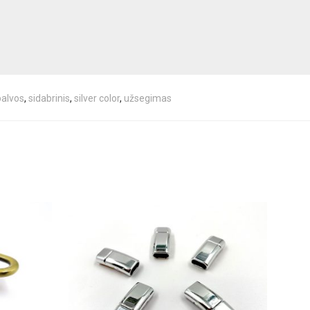
palvos
,
sidabrinis
,
silver color
,
užsegimas