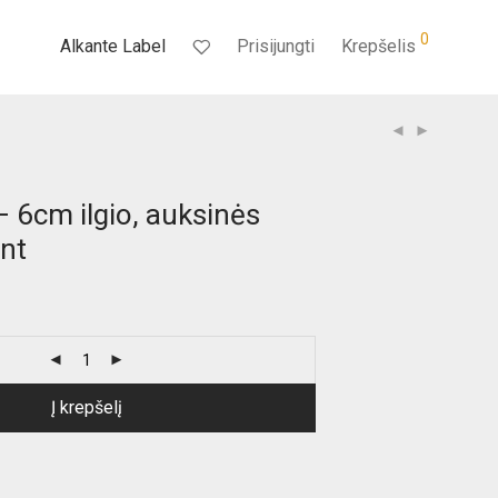
0
Alkante Label
Prisijungti
Krepšelis
 6cm ilgio, auksinės
vnt
Į krepšelį