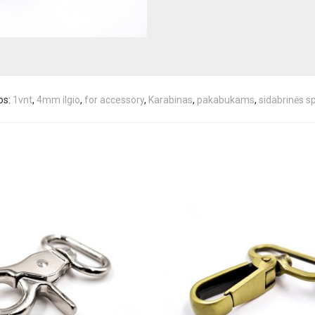
os:
1vnt
,
4mm ilgio
,
for accessory
,
Karabinas
,
pakabukams
,
sidabrinės s