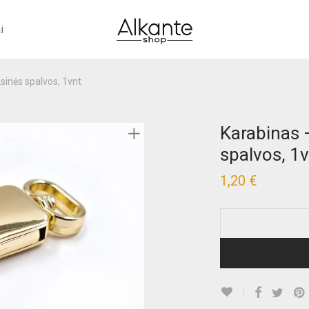
i
sinės spalvos, 1vnt
Karabinas –
spalvos, 1
1,20
€