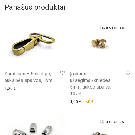
Panašūs produktai
Išpardavimas!
Karabinas – 6cm ilgio,
Įsukami
auksinės spalvos, 1vnt
užsegimai/kniedes –
5mm, aukso spalva,
1,20
€
10vnt
Original price was: 4,00 €.
Current price is: 3,50 €
4,00
€
3,50
€
Išpardavimas!