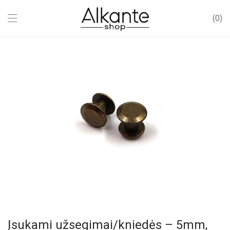
0
Įsukami užsegimai/kniedės – 5mm,