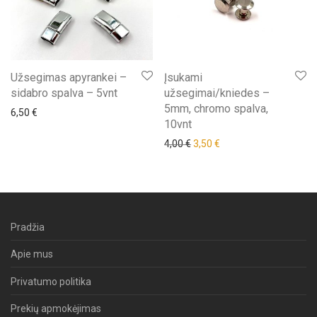
Užsegimas apyrankei –
Įsukami
sidabro spalva – 5vnt
užsegimai/kniedes –
5mm, chromo spalva,
6,50
€
10vnt
Original price was: 4,00 €.
Current price is: 3,50 €
4,00
€
3,50
€
Pradžia
Apie mus
Privatumo politika
Prekių apmokėjimas