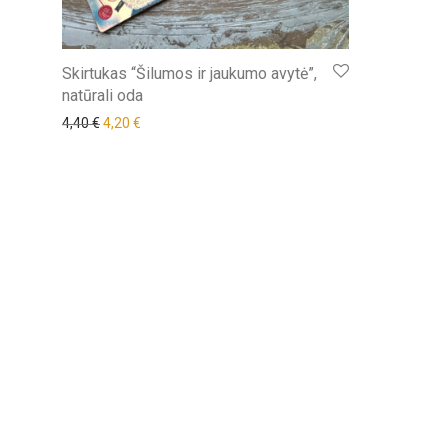
Skirtukas “Šilumos ir jaukumo avytė”,
natūrali oda
Original price was: 4,40 €.
Current price is: 4,20 €.
4,40
€
4,20
€