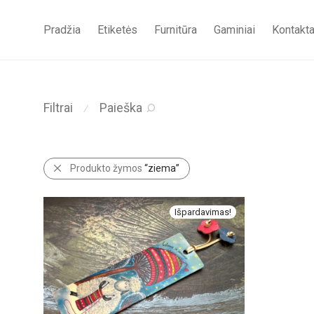
Pradžia
Etiketės
Furnitūra
Gaminiai
Kontakta
Filtrai
Paieška
⁄
Produkto žymos
“ziema”
Išpardavimas!