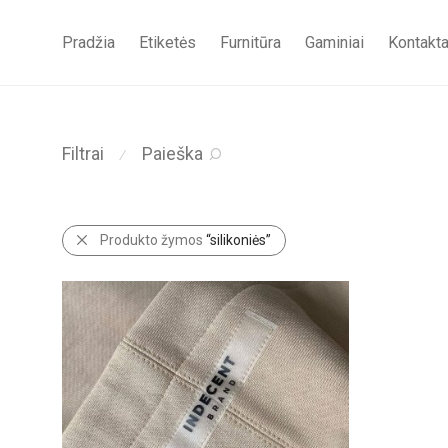
Pradžia
Etiketės
Furnitūra
Gaminiai
Kontakta
Filtrai
Paieška
⁄
Produkto žymos
“silikoniės”