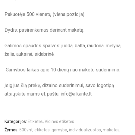
Pakuotėje 500 vienetų (viena pozicija).
Dydis: pasirenkamas derinant maketą.
Galimos spaudos spalvos: juoda, balta, raudona, mėlyna,
žalia, auksinė, sidabrinė.
Gamybos laikas apie 10 dienų nuo maketo suderinimo.
Įsigijus šią prekę, dizaino suderinimui, savo logotipą
atsiųskite mums el. paštu:
info@alkante.lt
Kategorijos:
Etiketės
,
Vidinės etiketės
Žymos:
500vnt
,
etiketes
,
gamyba
,
individualizuotos
,
maketas
,