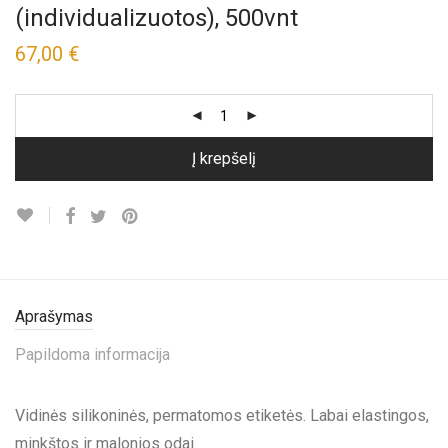
(individualizuotos), 500vnt
67,00
€
Į krepšelį
Aprašymas
Papildoma informacija
Vidinės silikoninės, permatomos etiketės. L
abai elastingos,
minkštos ir malonios odai.