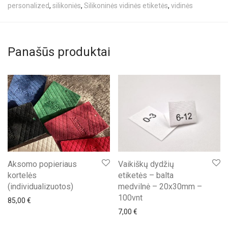
personalized
,
silikoniės
,
Silikoninės vidinės etiketės
,
vidinės
Panašūs produktai
Aksomo popieriaus
Vaikiškų dydžių
kortelės
etiketės – balta
(individualizuotos)
medvilnė – 20x30mm –
100vnt
85,00
€
7,00
€