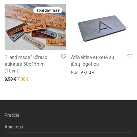
Išpardavimas!
“Hand made” užrašo
Atšvaitinė etiketė su
etiketės 50x15mm
jūsų logotipu
(10vnt)
Nuo:
97,00
€
8,50
€
7,00
€
Pradžia
Apie mus