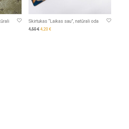
ūrali
Skirtukas “Laikas sau”, natūrali oda
Original price was: 4,50 €.
Current price is: 4,20 €.
4,50
€
4,20
€
€.