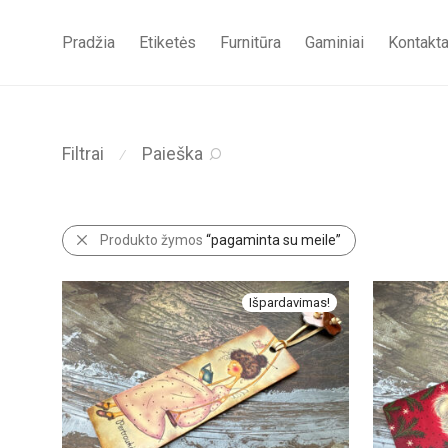
Pradžia
Etiketės
Furnitūra
Gaminiai
Kontakta
Filtrai
Paieška
⁄
Produkto žymos
“pagaminta su meile”
Išpardavimas!