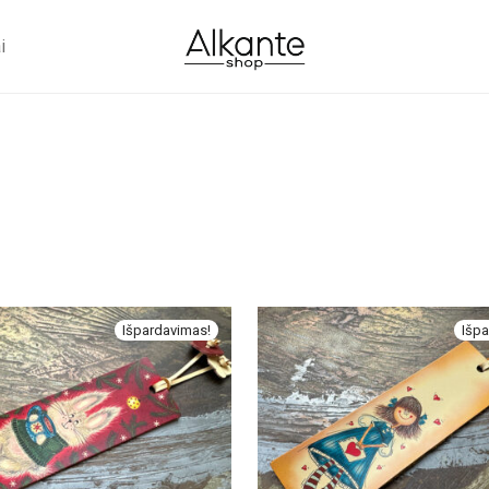
i
Išpardavimas!
Išpa