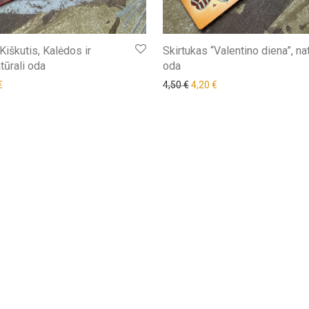
Kiškutis, Kalėdos ir
Skirtukas “Valentino diena”, nat
tūrali oda
oda
nal price was: 4,40 €.
Current price is: 4,20 €.
Original price was: 4,50 €.
Current price is: 4,20 
€
4,50
€
4,20
€