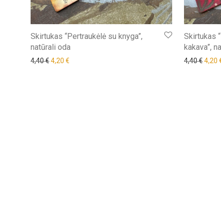
Skirtukas “Pertraukėlė su knyga”,
Skirtukas “
natūrali oda
kakava”, na
Original price was: 4,40 €.
Current price is: 4,20 €.
Origi
4,40
€
4,20
€
4,40
€
4,20