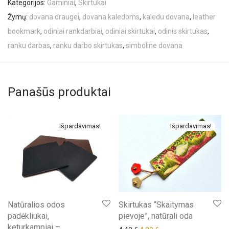
Kategorijos:
Gaminiai
,
Skirtukai
Žymų:
dovana draugei
,
dovana kaledoms
,
kaledu dovana
,
leather
bookmark
,
odiniai rankdarbiai
,
odiniai skirtukai
,
odinis skirtukas
,
ranku darbas
,
ranku darbo skirtukas
,
simboline dovana
Panašūs produktai
Išpardavimas!
Išpardavimas!
Natūralios odos
Skirtukas “Skaitymas
padėkliukai,
pievoje”, natūrali oda
keturkampiai –