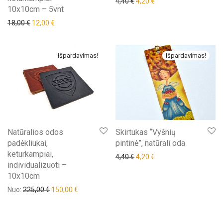
Original price was: 4,40 €.
Current price is: 4,20 €
4,40
€
4,20
€
10x10cm – 5vnt
18,00
€
12,00
€
Išpardavimas!
Išpardavimas!
Natūralios odos
Skirtukas “Vyšnių
padėkliukai,
pintinė”, natūrali oda
keturkampiai,
Original price was: 4,40 €.
Current price is: 4,20 €
4,40
€
4,20
€
individualizuoti –
10x10cm
Nuo:
225,00
€
150,00
€