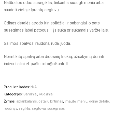
Natūralios odos susegiklis, tinkantis susegti meniu arba
naudoti vietoje įprastų segtuvų.
Odinės detalės atrodo itin solidžiai ir pabangiai, o pats
susegimas labai patogus – įsisuka prisukamais varžteliais.
Galimos spalvos: raudona, ruda, juoda.
Norint kitų spalvų arba didesnių kiekių, užsakymą derinti
individualiai el. paštu:
info@alkante.lt
Produkto kodas:
N/A
Kategorijos:
Gaminiai
,
Ruošiniai
Žymos:
aplankalams
,
detaliu kirtimas
,
įmautė
,
meniu
,
odine detale
,
ruošinys
,
segiklis
,
segtuvui
,
susegimas