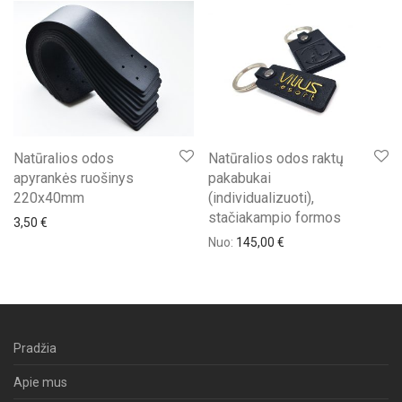
Natūralios odos
Natūralios odos raktų
apyrankės ruošinys
pakabukai
220x40mm
(individualizuoti),
stačiakampio formos
3,50
€
Nuo:
145,00
€
Pradžia
Apie mus