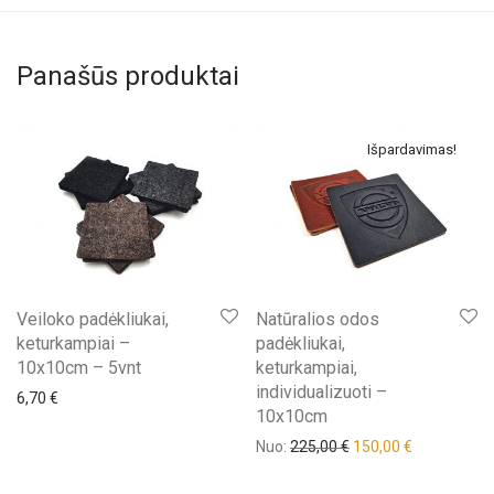
Panašūs produktai
Išpardavimas!
Veiloko padėkliukai,
Natūralios odos
keturkampiai –
padėkliukai,
10x10cm – 5vnt
keturkampiai,
individualizuoti –
6,70
€
10x10cm
Nuo:
225,00
€
150,00
€