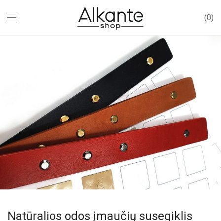
0
Natūralios odos įmaučių susegiklis