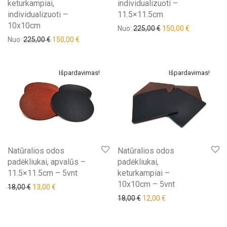
keturkampiai,
individualizuoti –
individualizuoti –
11.5×11.5cm
10x10cm
Nuo:
225,00
€
150,00
€
Nuo:
225,00
€
150,00
€
Išpardavimas!
Išpardavimas!
Natūralios odos
Natūralios odos
padėkliukai, apvalūs –
padėkliukai,
11.5×11.5cm – 5vnt
keturkampiai –
10x10cm – 5vnt
18,00
€
13,00
€
18,00
€
12,00
€