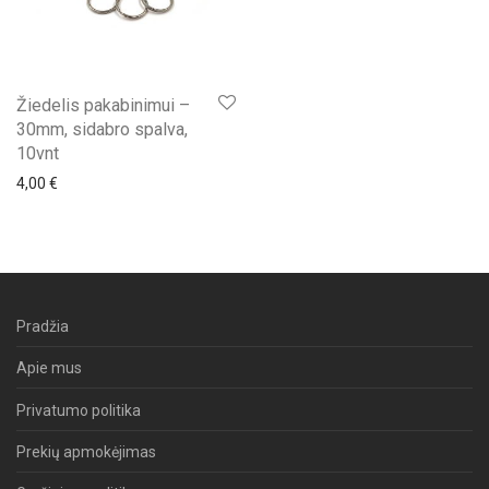
Žiedelis pakabinimui –
30mm, sidabro spalva,
10vnt
4,00
€
Pradžia
Apie mus
Privatumo politika
Prekių apmokėjimas