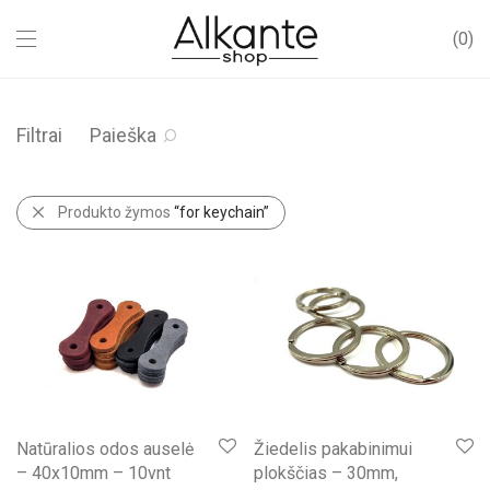
0
Filtrai
Paieška
Produkto žymos
“for keychain”
Natūralios odos auselė
Žiedelis pakabinimui
– 40x10mm – 10vnt
plokščias – 30mm,