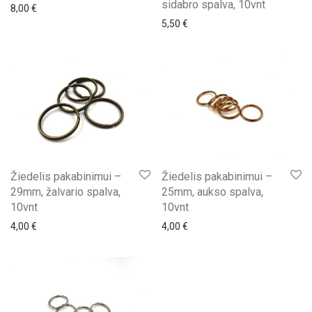
sidabro spalva, 10vnt
8,00
€
5,50
€
Žiedelis pakabinimui –
Žiedelis pakabinimui –
29mm, žalvario spalva,
25mm, aukso spalva,
10vnt
10vnt
4,00
€
4,00
€