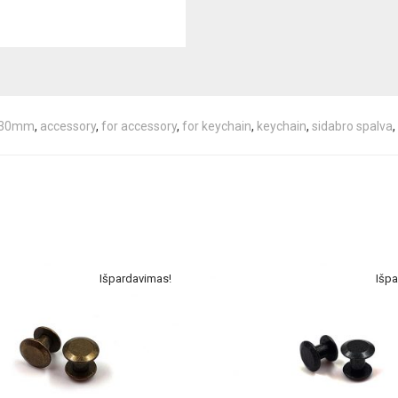
30mm
,
accessory
,
for accessory
,
for keychain
,
keychain
,
sidabro spalva
,
Išpardavimas!
Išpa