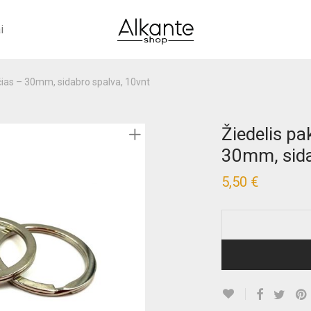
i
čias – 30mm, sidabro spalva, 10vnt
Žiedelis pa
30mm, sida
5,50
€