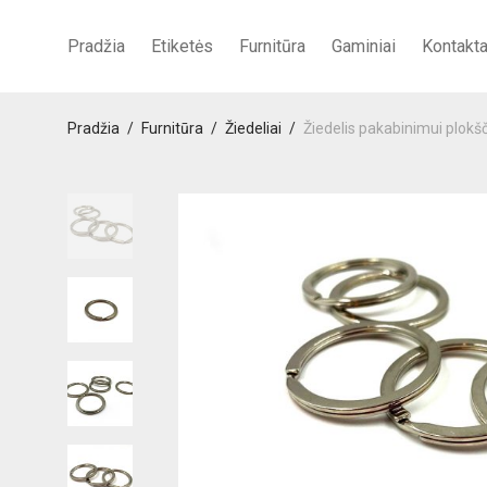
Pradžia
Etiketės
Furnitūra
Gaminiai
Kontakta
Pradžia
/
Furnitūra
/
Žiedeliai
/
Žiedelis pakabinimui plokš