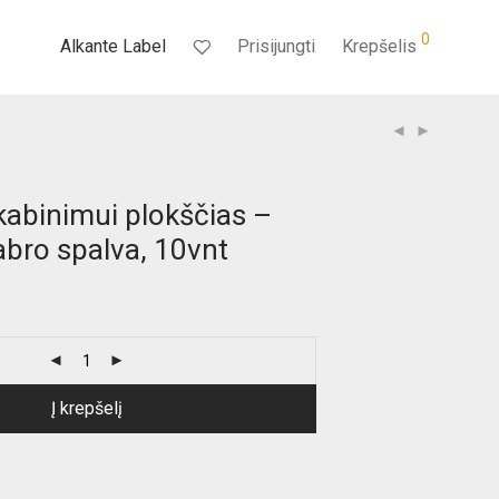
0
Alkante Label
Prisijungti
Krepšelis
kabinimui plokščias –
bro spalva, 10vnt
Į krepšelį