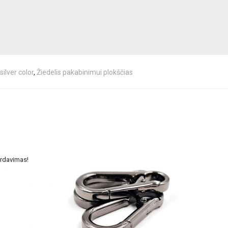
silver color
,
Žiedelis pakabinimui plokščias
rdavimas!