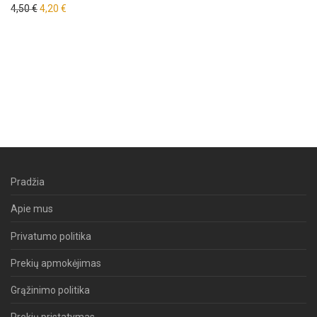
Original price was: 4,50 €.
Current price is: 4,20 €.
4,50
€
4,20
€
Pradžia
Apie mus
Privatumo politika
Prekių apmokėjimas
Grąžinimo politika