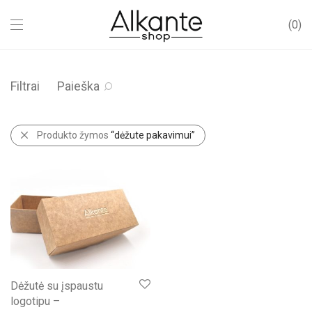
0
Filtrai
Paieška
Produkto žymos
“dėžute pakavimui”
Dėžutė su įspaustu
logotipu –