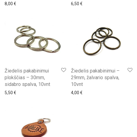
8,00
€
6,50
€
Žiedelis pakabinimui
Žiedelis pakabinimui –
plokščias – 30mm,
29mm, žalvario spalva,
sidabro spalva, 10vnt
10vnt
5,50
€
4,00
€