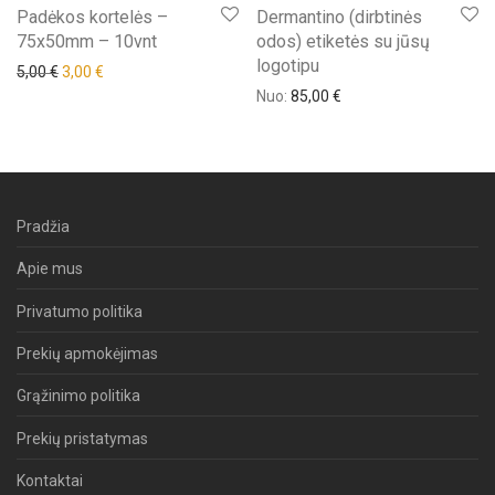
Padėkos kortelės –
Dermantino (dirbtinės
75x50mm – 10vnt
odos) etiketės su jūsų
logotipu
Original price was: 5,00 €.
Current price is: 3,00 €.
5,00
€
3,00
€
Nuo:
85,00
€
Pradžia
Apie mus
Privatumo politika
Prekių apmokėjimas
Grąžinimo politika
Prekių pristatymas
Kontaktai