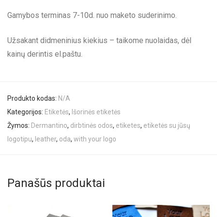
Gamybos terminas 7-10d. nuo maketo suderinimo.
Užsakant didmeninius kiekius – taikome nuolaidas, dėl
kainų derintis el.paštu.
Produkto kodas:
N/A
Kategorijos:
Etiketės
,
Išorinės etiketės
Žymos:
Dermantino
,
dirbtinės odos
,
etiketes
,
etiketės su jūsų
logotipu
,
leather
,
oda
,
with your logo
Panašūs produktai