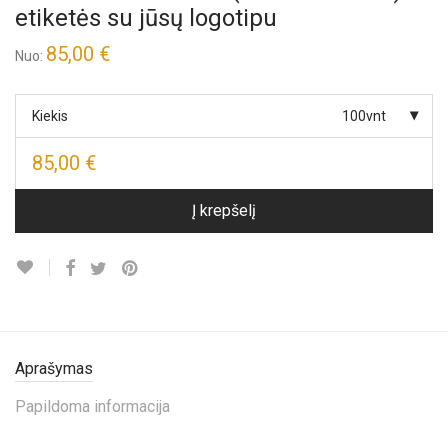
etiketės su jūsų logotipu
85,00
€
Nuo:
Kiekis
100vnt
85,00
€
Į krepšelį
Aprašymas
Papildoma informacija