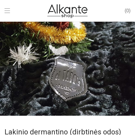
0
Lakinio dermantino (dirbtinės odos)