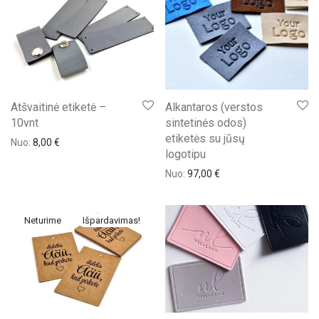
Atšvaitinė etiketė –
Alkantaros (verstos
10vnt
sintetinės odos)
etiketės su jūsų
Nuo:
8,00
€
logotipu
Nuo:
97,00
€
Išpardavimas!