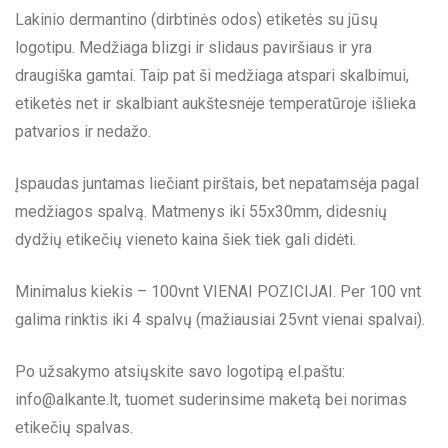
Lakinio dermantino (dirbtinės odos) etiketės su jūsų
logotipu. Medžiaga blizgi ir slidaus paviršiaus ir yra
draugiška gamtai. Taip pat ši medžiaga atspari skalbimui,
etiketės net ir skalbiant aukštesnėje temperatūroje išlieka
patvarios ir nedažo.
Įspaudas juntamas liečiant pirštais, bet nepatamsėja pagal
medžiagos spalvą. Matmenys iki 55x30mm, didesnių
dydžių etikečių vieneto kaina šiek tiek gali didėti.
Minimalus kiekis – 100vnt VIENAI POZICIJAI. Per 100 vnt
galima rinktis iki 4 spalvų (mažiausiai 25vnt vienai spalvai).
Po užsakymo atsiųskite savo logotipą el.paštu:
info@alkante.lt
, tuomet suderinsime maketą bei norimas
etikečių spalvas.