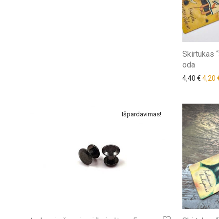
Skirtukas “
oda
Origi
4,40
€
4,20
Išpardavimas!