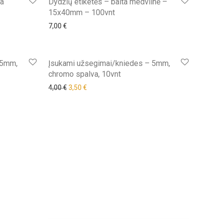
da
Dydžių etiketės – balta medvilnė –
15x40mm – 100vnt
€.
7,00
€
rdavimas!
Išpardavimas!
 5mm,
Įsukami užsegimai/kniedes – 5mm,
chromo spalva, 10vnt
€.
Original price was: 4,00 €.
Current price is: 3,50 €.
4,00
€
3,50
€