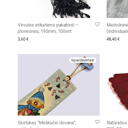
Virvutės etiketėms pakabinti –
Medvilninė
plonesnės, 195mm, 100vnt
(individual
3,60
€
48,40
€
Išpardavimas!
Skirtukas “Meškučio dovana”,
Natūralios