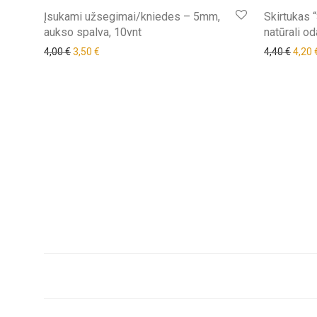
Išpardavimas!
Įsukami užsegimai/kniedes – 5mm,
Skirtukas 
aukso spalva, 10vnt
natūrali od
Original price was: 4,00 €.
Current price is: 3,50 €.
Origi
4,00
€
3,50
€
4,40
€
4,20