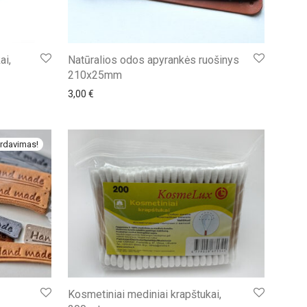
ai,
Natūralios odos apyrankės ruošinys
210x25mm
3,00
€
rdavimas!
Kosmetiniai mediniai krapštukai,