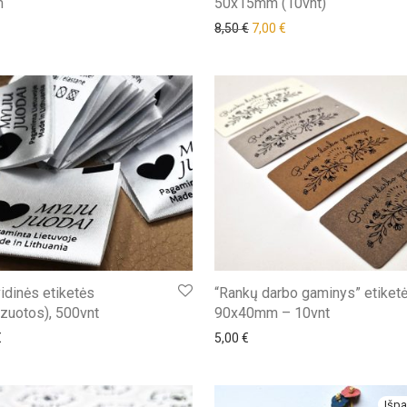
m
50x15mm (10vnt)
8,50
€
7,00
€
vidinės etiketės
“Rankų darbo gaminys” etiket
izuotos), 500vnt
90x40mm – 10vnt
€
5,00
€
Išpa