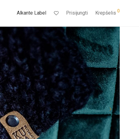
0
Alkante Label
Prisijungti
Krepšelis