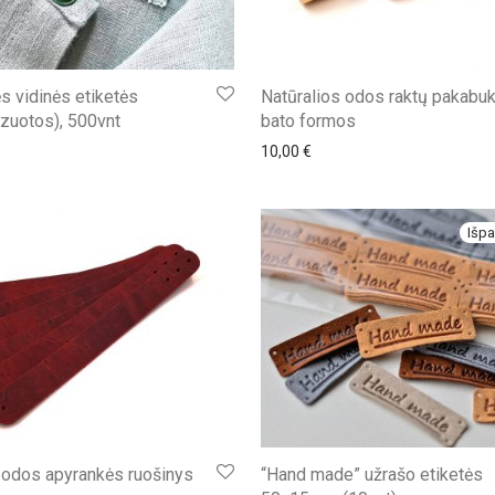
s vidinės etiketės
Natūralios odos raktų pakabuk
izuotos), 500vnt
bato formos
10,00
€
Išpa
 odos apyrankės ruošinys
“Hand made” užrašo etiketės