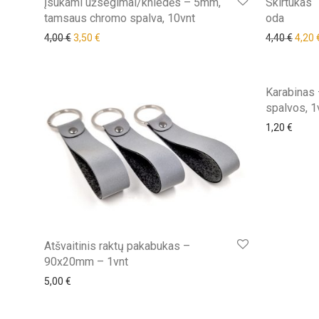
Įsukami užsegimai/kniedės – 5mm,
Skirtukas “
tamsaus chromo spalva, 10vnt
oda
Original price was: 4,00 €.
Current price is: 3,50 €.
Origi
4,00
€
3,50
€
4,40
€
4,20
Karabinas 
spalvos, 1
1,20
€
Atšvaitinis raktų pakabukas –
90x20mm – 1vnt
5,00
€