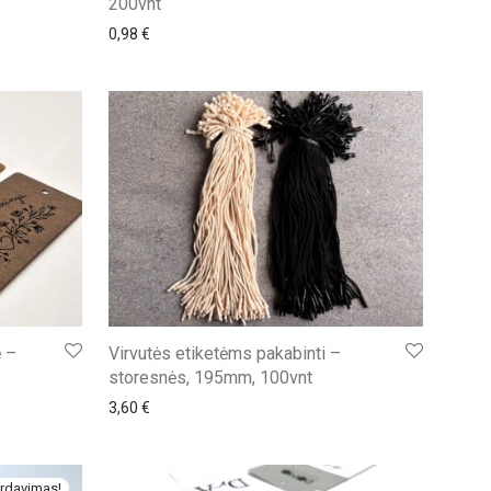
200vnt
0,98
€
ė –
Virvutės etiketėms pakabinti –
storesnės, 195mm, 100vnt
3,60
€
rdavimas!