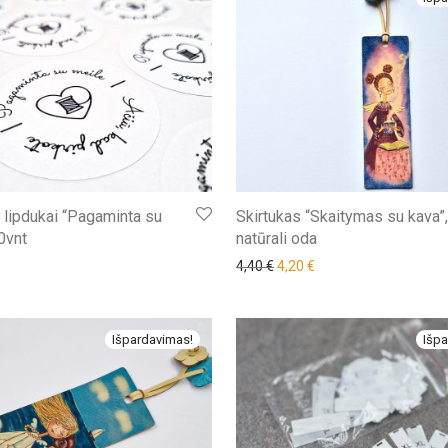
i lipdukai “Pagaminta su
Skirtukas “Skaitymas su kava”,
0vnt
natūrali oda
Original price was: 4,40 €.
Current price is: 4,20 
4,40
€
4,20
€
Išpardavimas!
Išpa