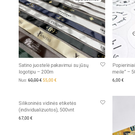
Satino juostelė pakavimui su jūsų
Popierinia
logotipu – 200m
meile” – 5
Nuo:
60,00
€
55,00
€
6,00
€
Silikoninės vidinės etiketės
(individualizuotos), 500vnt
67,00
€