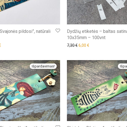
Svajonės pildosi”, natūrali
Dydžių etiketės – baltas satin
10x35mm – 100vnt
nal price was: 4,40 €.
Current price is: 4,20 €.
€
7,30
€
6,00
€
Išpardavimas!
Išpa