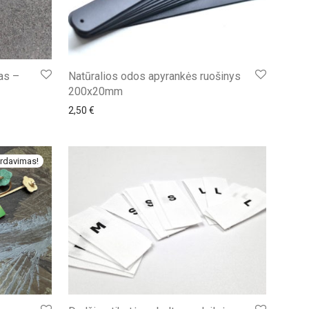
as –
Natūralios odos apyrankės ruošinys
200x20mm
2,50
€
rdavimas!