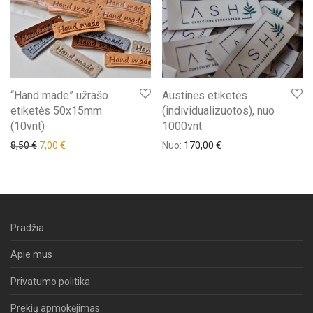
“Hand made” užrašo
Austinės etiketės
etiketės 50x15mm
(individualizuotos), nuo
(10vnt)
1000vnt
8,50
€
7,00
€
Nuo:
170,00
€
Pradžia
Apie mus
Privatumo politika
Prekių apmokėjimas