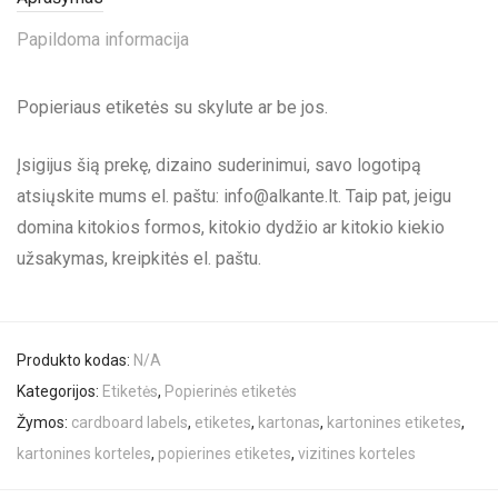
Papildoma informacija
Popieriaus etiketės su skylute ar be jos.
Įsigijus šią prekę, dizaino suderinimui, savo logotipą
atsiųskite mums el. paštu:
info@alkante.lt
. Taip pat, jeigu
domina kitokios formos, kitokio dydžio ar kitokio kiekio
užsakymas, kreipkitės el. paštu.
Produkto kodas:
N/A
Kategorijos:
Etiketės
,
Popierinės etiketės
Žymos:
cardboard labels
,
etiketes
,
kartonas
,
kartonines etiketes
,
kartonines korteles
,
popierines etiketes
,
vizitines korteles