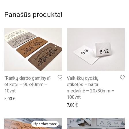
Panašūs produktai
“Rankų darbo gaminys”
Vaikiškų dydžių
etiketė – 90x40mm –
etiketės – balta
10vnt
medvilnė – 20x30mm –
100vnt
5,00
€
7,00
€
Išpardavimas!