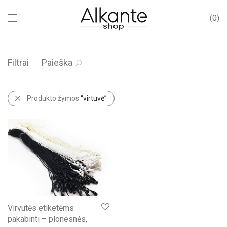
0
Filtrai
Paieška
Produkto žymos
“virtuvė”
Virvutės etiketėms
pakabinti – plonesnės,