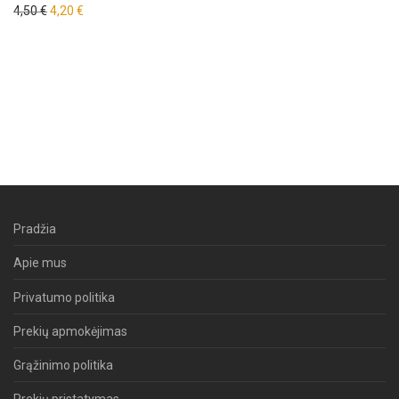
Original price was: 4,50 €.
Current price is: 4,20 €.
4,50
€
4,20
€
Pradžia
Apie mus
Privatumo politika
Prekių apmokėjimas
Grąžinimo politika