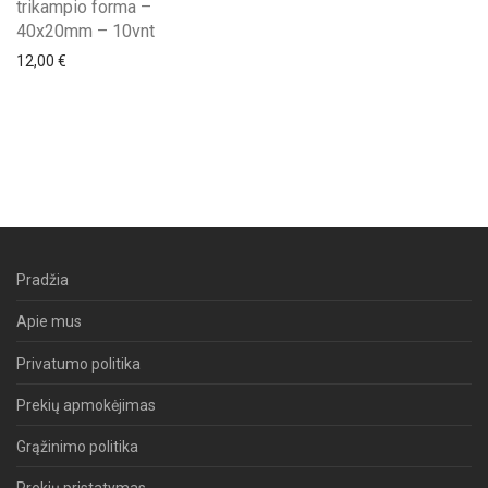
trikampio forma –
40x20mm – 10vnt
12,00
€
Pradžia
Apie mus
Privatumo politika
Prekių apmokėjimas
Grąžinimo politika