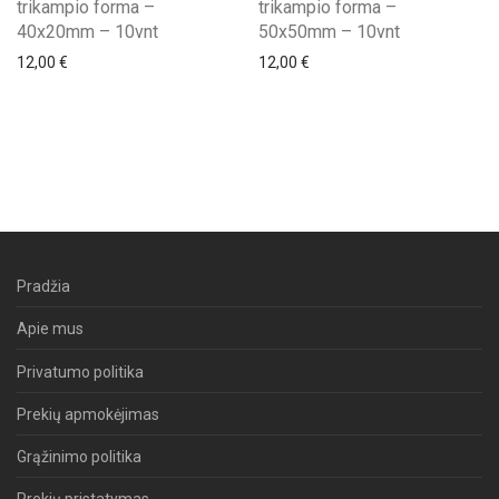
trikampio forma –
trikampio forma –
40x20mm – 10vnt
50x50mm – 10vnt
12,00
€
12,00
€
Pradžia
Apie mus
Privatumo politika
Prekių apmokėjimas
Grąžinimo politika