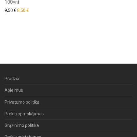
100vnt
9,50
€
8,50
€
Pradžia
Apie mus
Privatumo politika
Prekių apmokėjimas
Grąžinimo politika