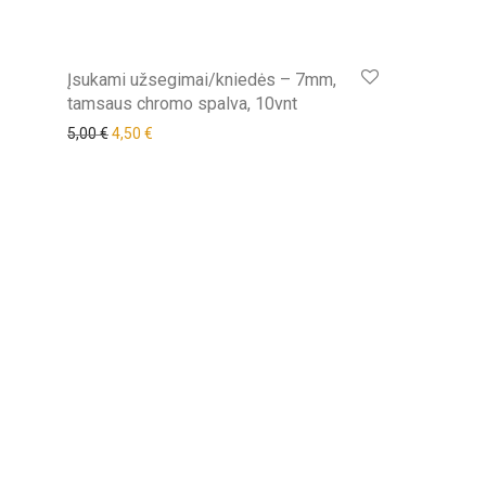
Įsukami užsegimai/kniedės – 7mm,
tamsaus chromo spalva, 10vnt
Original price was: 5,00 €.
Current price is: 4,50 €.
5,00
€
4,50
€