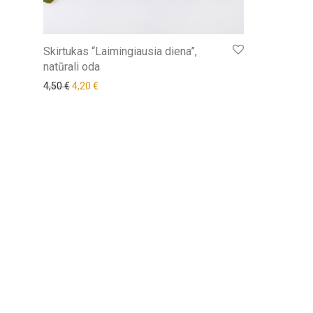
Skirtukas “Laimingiausia diena”,
natūrali oda
Original price was: 4,50 €.
Current price is: 4,20 €.
4,50
€
4,20
€