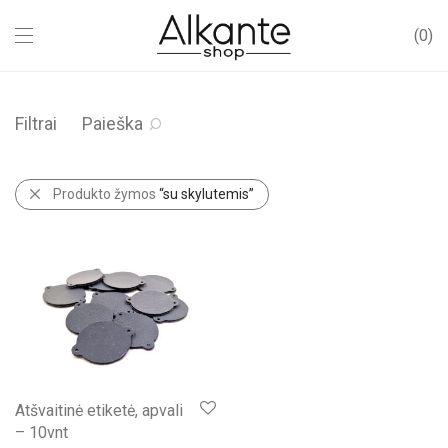
0
Filtrai
Paieška
Produkto žymos
“su skylutemis”
Atšvaitinė etiketė, apvali
– 10vnt