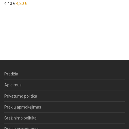
Original price was: 4,40 €.
Current price is: 4,20 €.
4,40
€
4,20
€
Pradžia
Apie mus
Privatumo politika
Prekių apmokėjimas
Grąžinimo politika