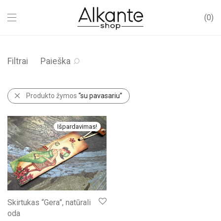
0
Filtrai
Paieška
Produkto žymos
“su pavasariu”
Išpardavimas!
Skirtukas “Gera”, natūrali
oda